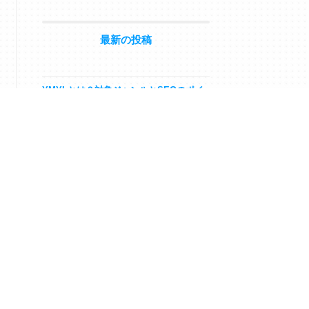
最新の投稿
YMYLとは？対象ジャンルとSEOのポイ
ント、成功事例を紹介
インタビュー記事の書き方と注意点を解
説【例文あり】
AI時代のSEOライティングとは？無料ツ
ールの活用法と効果的なやり方・コツを
解説
オウンドメディア外注のメリットとデメ
リット・費用相場を解説
企業ブログの成功事例19選！目的別ポイ
ントとブログネタの考え方