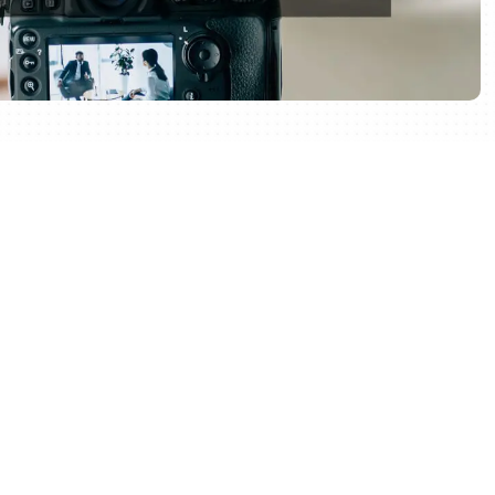
、特に取材（インタビュー）記事の制作は、会場への移
伴うため、負担軽減のために多くの企業が外注を検討しま
費用の相場や、おすすめの外注先を紹介します。取材やイ
費用の目安として参考にしてください。
用の相場
も特に単価が高い傾向にあります。取材とライティングを
0～100,000円です。これは文字数や依頼先、対応範囲など