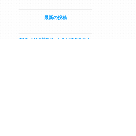
最新の投稿
YMYLとは？対象ジャンルとSEOのポイ
ント、成功事例を紹介
インタビュー記事の書き方と注意点を解
説【例文あり】
AI時代のSEOライティングとは？無料ツ
ールの活用法と効果的なやり方・コツを
解説
オウンドメディア外注のメリットとデメ
リット・費用相場を解説
企業ブログの成功事例19選！目的別ポイ
ントとブログネタの考え方