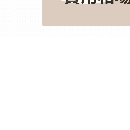
オウンドメディアを成功させるには、信
くことが大切です。この章では、外注先
わかりやすくお伝えします。
外注を成功させるための
外注を成功させるためには、外注先と協
まず、こちらの目的や要望を明確に伝え
マ、必要なキーワードなどを具体的に共
待に応えたものになりやすくなります。