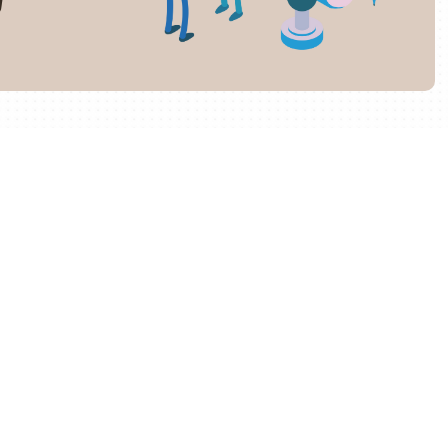
頼できる外注先を選ぶことと、その外注先とよい関係を築
選びのコツや、外注を成功させるためのポイントについて
コツ
力してプロジェクトを進めるための工夫が求められます。
ることが重要です。たとえば、ターゲット層や記事のテー
有することで、外注先の作業が進めやすくなり、成果も期